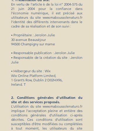
En vertu de l’article 6 de la loi n°
2004-575
du
21 juin 2004 pour la confiance dans
l’économie numérique, il est précisé aux
utilisateurs du site
www.maboussolenaturo.fr
l’identité des différents intervenants dans le
cadre de sa réalisation et de son suivi : ​
Propriétaire : Jerolon Julie
•
30 avenue Beauséjour
94500 Champigny sur marne ​
Responsable publication : Jerolon Julie
•
Responsable de la création du site : Jerolon
•
Julie
Hébergeur du site :
Wix
•
Wix Online Platform Limited,
1 Grant’s Row,
Dublin 2 D02HX96,
Ireland. T
2. Conditions générales d’utilisation du
site et des services proposés.
L’utilisation du site
www.maboussolenaturo.fr
implique l’acceptation pleine et entière des
conditions générales d’utilisation ci-après
décrites. Ces conditions d’utilisation sont
susceptibles d’être modifiées ou complétées
à tout moment, les utilisateurs du site