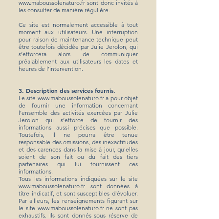
www.maboussolenaturo.fr
sont donc invités à
les consulter de manière régulière.
Ce site est normalement accessible à tout
moment aux utilisateurs. Une interruption
pour raison de maintenance technique peut
être toutefois décidée par Julie Jerolon, qui
s’efforcera alors de communiquer
préalablement aux utilisateurs les dates et
heures de l’intervention.
3. Description des services fournis.
Le site
www.maboussolenaturo.fr
a pour objet
de fournir une information concernant
l’ensemble des activités exercées par Julie
Jerolon qui s’efforce de fournir des
informations aussi précises que possible.
Toutefois, il ne pourra être tenue
responsable des omissions, des inexactitudes
et des carences dans la mise à jour, qu’elles
soient de son fait ou du fait des tiers
partenaires qui lui fournissent ces
informations.
Tous les informations indiquées sur le site
www.maboussolenaturo.fr
sont données à
titre indicatif, et sont susceptibles d’évoluer.
Par ailleurs, les renseignements figurant sur
le site
www.maboussolenaturo.fr
ne sont pas
exhaustifs. Ils sont donnés sous réserve de