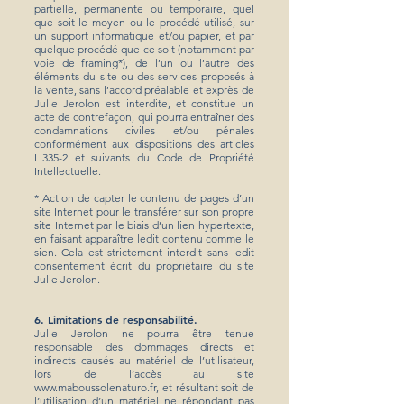
partielle, permanente ou temporaire, quel
que soit le moyen ou le procédé utilisé, sur
un support informatique et/ou papier, et par
quelque procédé que ce soit (notamment par
voie de framing*), de l’un ou l’autre des
éléments du site ou des services proposés à
la vente, sans l’accord préalable et exprès de
Julie Jerolon est interdite, et constitue un
acte de contrefaçon, qui pourra entraîner des
condamnations civiles et/ou pénales
conformément aux dispositions des articles
L.335-2 et suivants du Code de Propriété
Intellectuelle. ​
* Action de capter le contenu de pages d’un
site Internet pour le transférer sur son propre
site Internet par le biais d’un lien hypertexte,
en faisant apparaître ledit contenu comme le
sien. Cela est strictement interdit sans ledit
consentement écrit du propriétaire du site
Julie Jerolon.
6. Limitations de responsabilité.
Julie Jerolon ne pourra être tenue
responsable des dommages directs et
indirects causés au matériel de l’utilisateur,
lors de l’accès au site
www.maboussolenaturo.fr
, et résultant soit de
l’utilisation d’un matériel ne répondant pas