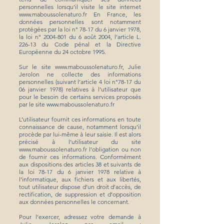
personnelles lorsqu’il visite le site internet
www.maboussolenaturo.fr
En France, les
données personnelles sont notamment
protégées par la loi n° 78-17 du 6 janvier 1978,
la loi n°
2004-801
du 6 août 2004, l’article L.
226-13 du Code pénal et la Directive
Européenne du 24 octobre 1995.
Sur le site
www.maboussolenaturo.fr
, Julie
Jerolon ne collecte des informations
personnelles (suivant l’article 4 loi n°78-17 du
06 janvier 1978) relatives à l’utilisateur que
pour le besoin de certains services proposés
par le site
www.maboussolenaturo.fr
L’utilisateur fournit ces informations en toute
connaissance de cause, notamment lorsqu’il
procède par lui-même à leur saisie. Il est alors
précisé à l’utilisateur du site
www.maboussolenaturo.fr
l’obligation ou non
de fournir ces informations. Conformément
aux dispositions des articles 38 et suivants de
la loi 78-17 du 6 janvier 1978 relative à
l’informatique, aux fichiers et aux libertés,
tout utilisateur dispose d’un droit d’accès, de
rectification, de suppression et d’opposition
aux données personnelles le concernant.
Pour l’exercer, adressez votre demande à