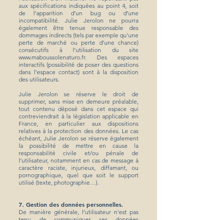
aux spécifications indiquées au point 4, soit
de l’apparition d’un bug ou d’une
incompatibilité. Julie Jerolon ne pourra
également être tenue responsable des
dommages indirects (tels par exemple qu’une
perte de marché ou perte d’une chance)
consécutifs à l’utilisation du site
www.maboussolenaturo.fr
. Des espaces
interactifs (possibilité de poser des questions
dans l’espace contact) sont à la disposition
des utilisateurs.
Julie Jerolon se réserve le droit de
supprimer, sans mise en demeure préalable,
tout contenu déposé dans cet espace qui
contreviendrait à la législation applicable en
France, en particulier aux dispositions
relatives à la protection des données. Le cas
échéant, Julie Jerolon se réserve également
la possibilité de mettre en cause la
responsabilité civile et/ou pénale de
l’utilisateur, notamment en cas de message à
caractère raciste, injurieux, diffamant, ou
pornographique, quel que soit le support
utilisé (texte, photographie…).
7. Gestion des données personnelles.
De manière générale, l’utilisateur n’est pas
tenu de communiquer ses données