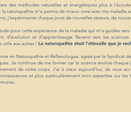
ers des méthodes naturelles et énergétiques plus à l'écout
 la naturopathie m’a permis de mieux vivre
avec ma maladie aut
sens, j'expérimente chaque jours de nouvelles saveurs, de nouve
itude pour cette expérience de la maladie qui m’a guidée vers 
, d’évolution et d’apprentissage. Revenir vers les science
e utile aux autres !
La naturopathie était l’étincelle que je rec
ienne en Naturopathie et Réflexologue, agréé par le Syndicat de
gues.
Je continue de me former car le science évolue chaque j
onnement de notre corps.
J'ai à cœur aujourd'hui, de vous ac
onnaissances et plus particulièrement mon expertise sur les
mmunes.