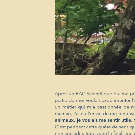
Après un BAC Scientifique qui me préd
partie de moi voulait expérimenter l
un métier qui m'a passionnée de n
maman, j'ai eu l'envie de me renouve
animaux
, je voulais me sentir utile
C'est pendant cette quête de sens que
non considération, voire le fatalisme